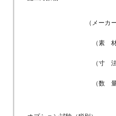
（メーカ
（素 
（寸 
（数 